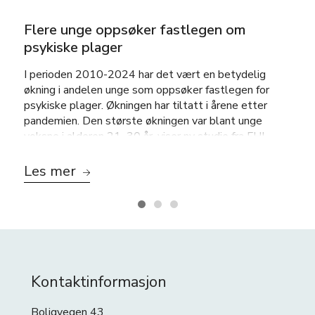
Flere unge oppsøker fastlegen om
psykiske plager
I perioden 2010-2024 har det vært en betydelig
økning i andelen unge som oppsøker fastlegen for
psykiske plager. Økningen har tiltatt i årene etter
pandemien. Den største økningen var blant unge
voksne i alderen 21–30 år, viser ny studie fra FHI.
Les mer
Kontaktinformasjon
Boligvegen 43